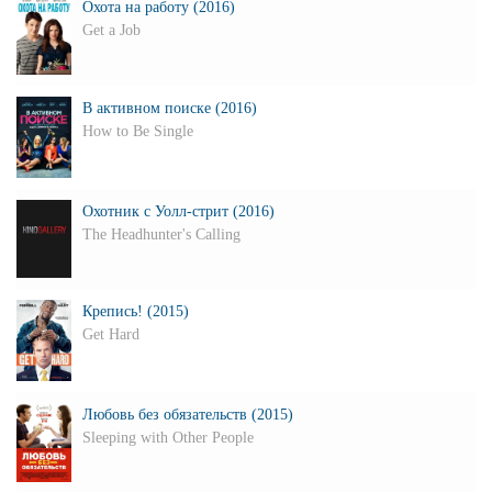
Охота на работу (2016)
Get a Job
В активном поиске (2016)
How to Be Single
Охотник с Уолл-стрит (2016)
The Headhunter's Calling
Крепись! (2015)
Get Hard
Любовь без обязательств (2015)
Sleeping with Other People