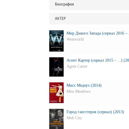
Биография
АКТЕР
Мир Дикого Запада (сериал 2016 – .
Westworld
Агент Картер (сериал 2015 – ...) (2
Agent Carter
Мисс Медоуз (2014)
Miss Meadows
Город гангстеров (сериал) (2013)
Mob City