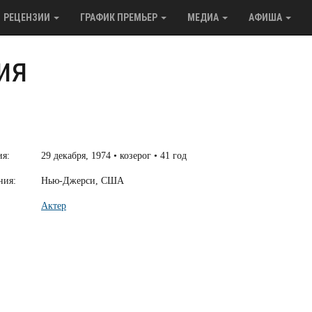
РЕЦЕНЗИИ
ГРАФИК ПРЕМЬЕР
МЕДИА
АФИША
ия
ия:
29 декабря, 1974 • козерог • 41 год
ния:
Нью-Джерси, США
Актер