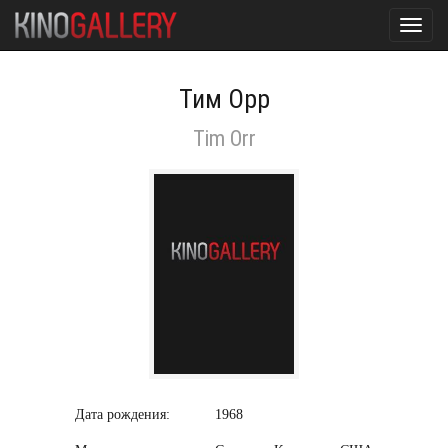
Toggl
navig
Тим Орр
Tim Orr
Дата рождения:
1968