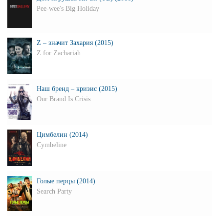
Pee-wee's Big Holiday
Z – значит Захария (2015)
Z for Zachariah
Наш бренд – кризис (2015)
Our Brand Is Crisis
Цимбелин (2014)
Cymbeline
Голые перцы (2014)
Search Party