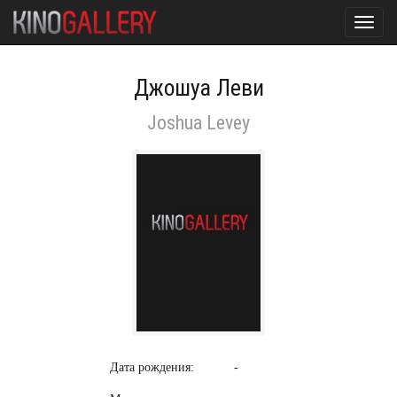
Toggl
navig
Джошуа Леви
Joshua Levey
Дата рождения:
-