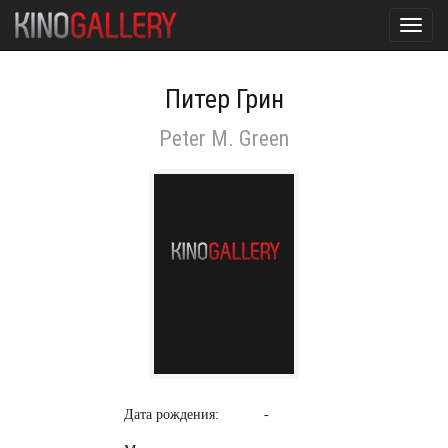
Toggl
navig
Питер Грин
Peter M. Green
Дата рождения:
-