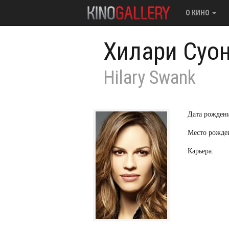
О КИНО
Хилари Суо
Hilary Swank
Дата рожден
Место рожде
Карьера: