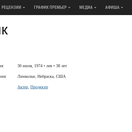
РЕЦЕНЗИИ
ГРАФИК ПРЕМЬЕР
МЕДИА
АФИША
нк
ия:
30 июля, 1974 • лев • 38 лет
ния:
Линкольн, Небраска, США
Актер
,
Продюсер