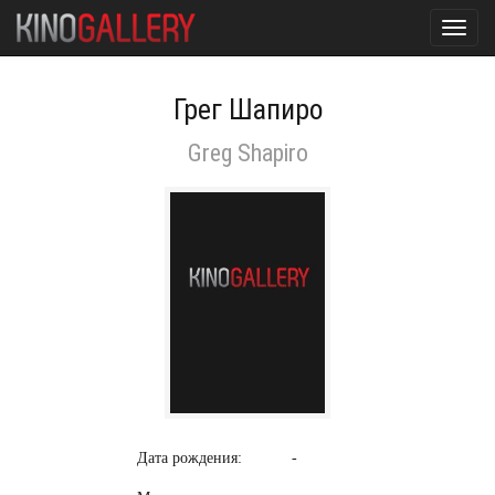
Toggl
navig
Грег Шапиро
Greg Shapiro
Дата рождения:
-