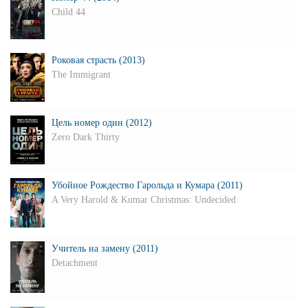
Child 44
Роковая страсть (2013)
The Immigrant
Цель номер один (2012)
Zero Dark Thirty
Убойное Рождество Гарольда и Кумара (2011)
A Very Harold & Kumar Christmas: Undecided
Учитель на замену (2011)
Detachment