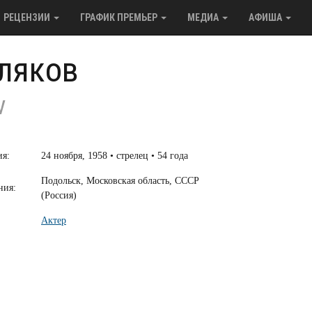
РЕЦЕНЗИИ
ГРАФИК ПРЕМЬЕР
МЕДИА
АФИША
ляков
v
ия:
24 ноября, 1958 • стрелец • 54 года
Подольск, Московская область, СССР
ния:
(Россия)
Актер