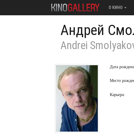
О КИНО
Андрей Смо
Andrei Smolyako
Дата рожден
Место рожде
Карьера: