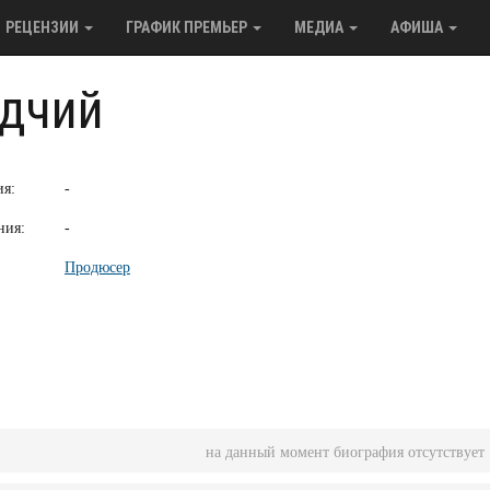
РЕЦЕНЗИИ
ГРАФИК ПРЕМЬЕР
МЕДИА
АФИША
дчий
ия:
-
ния:
-
Продюсер
на данный момент биография отсутствует