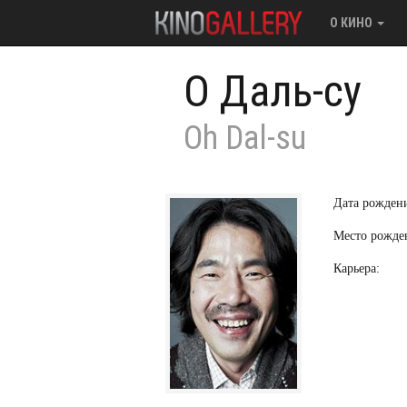
О КИНО
О Даль-су
Oh Dal-su
Дата рожден
Место рожде
Карьера: