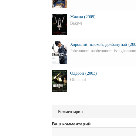
Жажда (2009)
Bakjwi
Хороший, плохой, долбанутый (200
Joheunnom nabbeunnom isanghanno
Олдбой (2003)
Oldeuboi
Комментарии
Ваш комментарий