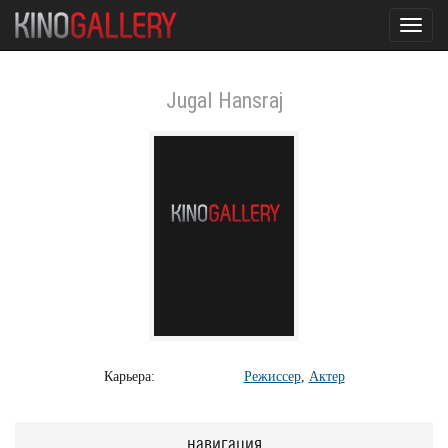
Toggl
navig
Jugal Hansraj
Карьера:
Режиссер
,
Актер
навигация