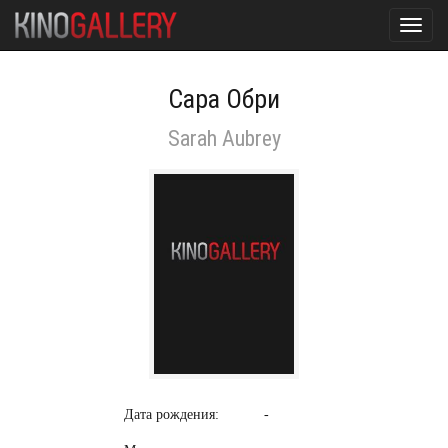
Toggl
navig
Сара Обри
Sarah Aubrey
Дата рождения:
-