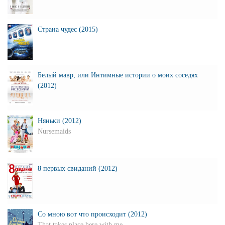
Страна чудес (2015)
Белый мавр, или Интимные истории о моих соседях
(2012)
Няньки (2012)
Nursemaids
8 первых свиданий (2012)
Со мною вот что происходит (2012)
That takes place here with me