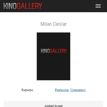
Toggl
navig
Milan Cieslar
Карьера:
Режиссер
,
Сценарист
навигация