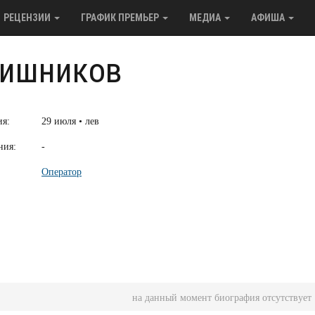
РЕЦЕНЗИИ
ГРАФИК ПРЕМЬЕР
МЕДИА
АФИША
вишников
ия:
29 июля • лев
ния:
-
Оператор
на данный момент биография отсутствует