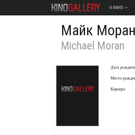
О КИНО
Майк Мора
Michael Moran
Дата рожден
Место рожде
Карьера: