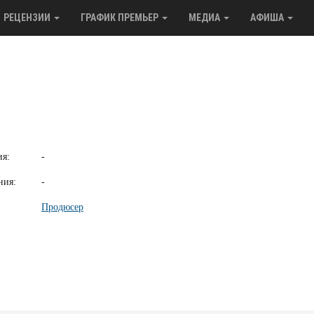
РЕЦЕНЗИИ
ГРАФИК ПРЕМЬЕР
МЕДИА
АФИША
н
ия:
-
ния:
-
Продюсер