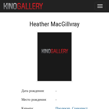
Toggl
navig
Heather MacGillvray
Дата рождения:
-
Место рождения:
-
Карьера:
Продюсер
,
Сценарист