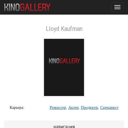
Toggl
navig
Lloyd Kaufman
Карьера:
Режиссер
,
Актер
,
Продюсер
,
Сценарист
навигация