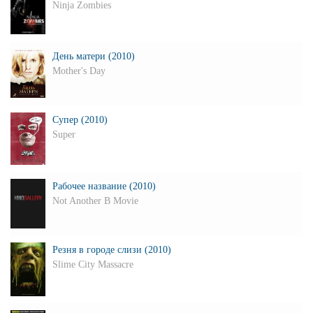
Ninja Zombies
День матери (2010)
Mother's Day
Супер (2010)
Super
Рабочее название (2010)
Not Another B Movie
Резня в городе слизи (2010)
Slime City Massacre