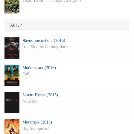
Toxic Twins: The Toxic Avenger V
АКТЕР
Железное небо 2 (2016)
Iron Sky the Coming Race
Мобильник (2016)
Cell
Земли Нуара (2015)
Noirland
Мегапаук (2013)
Big Ass Spider!