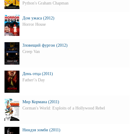
Python's Graham Chapman
Дом ужаса (2012)
Horror House
Зловещий фургон (2012)
Creep Van
День отца (2011)
Father\'s Day
Мир Кормана (2011)
Corman's World: Exploits of a Hollywood Rebel
Ниндзя зомби (2011)