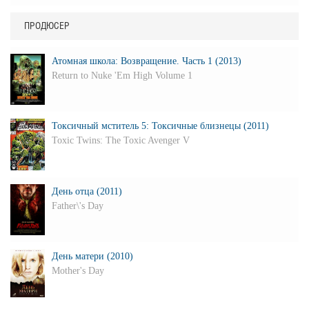
ПРОДЮСЕР
Атомная школа: Возвращение. Часть 1 (2013)
Return to Nuke 'Em High Volume 1
Токсичный мститель 5: Токсичные близнецы (2011)
Toxic Twins: The Toxic Avenger V
День отца (2011)
Father\'s Day
День матери (2010)
Mother's Day