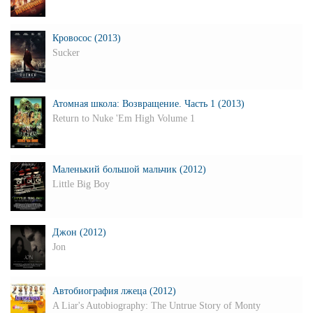
Кровосос (2013)
Sucker
Атомная школа: Возвращение. Часть 1 (2013)
Return to Nuke 'Em High Volume 1
Маленький большой мальчик (2012)
Little Big Boy
Джон (2012)
Jon
Автобиография лжеца (2012)
A Liar's Autobiography: The Untrue Story of Monty