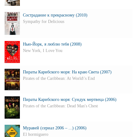
Сострадание к прекрасному (2010)
Sympathy for Delicious
Нью-Йорк, я люблю тебя (2008)
New York, I Love You
Пираты Карибского моря: На краю Света (2007)
Pirates of the Caribbean: At World\'s End
Пираты Карибского моря: Сундук мертвеца (2006)
Pirates of the Caribbean: Dead Man's Chest
Муравей (сериал 2006 – ...) (2006)
El hormiguero