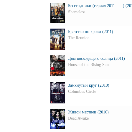
Бесстыдники (сериал 2011 – ...) (20
Shameless
Братство по крови (2011)
The Reunion
Дом восходящего солнца (2011)
House of the Rising Sun
Замкнутый круг (2010)
Columbus Circle
Живой мертвец (2010)
Dead Awake