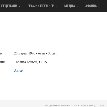
РЕЦЕНЗИИ
ГРАФИК ПРЕМЬЕР
МЕДИА
АФИША
ия:
26 марта, 1976 • овен • 36 лет
ния:
Топанга Каньон, США
Актер
на данный момент биография отсутствует