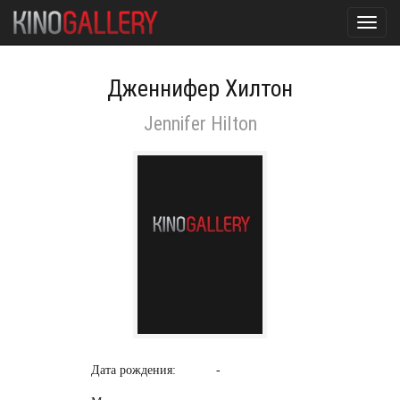
Toggl
navig
Дженнифер Хилтон
Jennifer Hilton
Дата рождения:
-