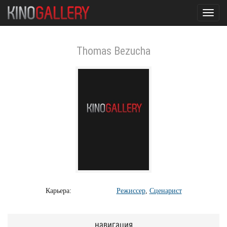
Toggl
navig
Thomas Bezucha
Карьера:
Режиссер
,
Сценарист
навигация