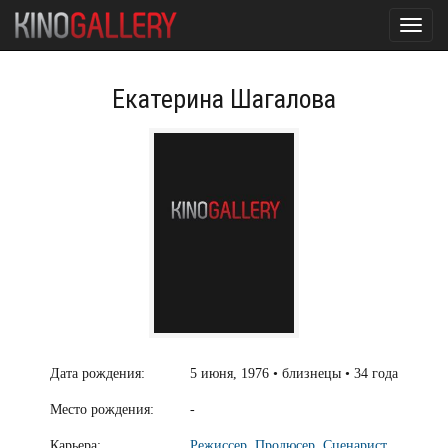
Toggl
navig
Екатерина Шагалова
Дата рождения:
5 июня, 1976 • близнецы • 34 года
Место рождения:
-
Карьера:
Режиссер
,
Продюсер
,
Сценарист