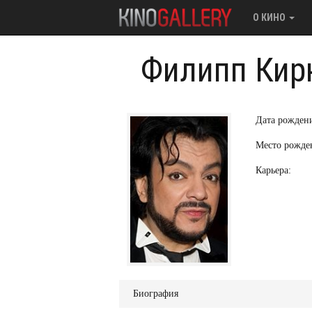
О КИНО
Филипп Кир
Дата рожден
Место рожде
Карьера:
Биография