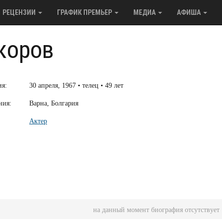
РЕЦЕНЗИИ
ГРАФИК ПРЕМЬЕР
МЕДИА
АФИША
коров
ия:
30 апреля, 1967 • телец • 49 лет
ния:
Варна, Болгария
Актер
на данный момент биография отсутствует