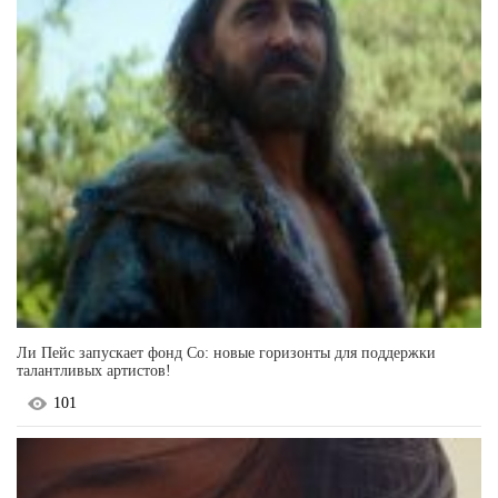
Ли Пейс запускает фонд Co: новые горизонты для поддержки
талантливых артистов!
101