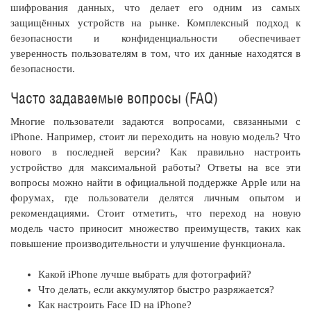
шифрования данных, что делает его одним из самых
защищённых устройств на рынке. Комплексный подход к
безопасности и конфиденциальности обеспечивает
уверенность пользователям в том, что их данные находятся в
безопасности.
Часто задаваемые вопросы (FAQ)
Многие пользователи задаются вопросами, связанными с
iPhone. Например, стоит ли переходить на новую модель? Что
нового в последней версии? Как правильно настроить
устройство для максимальной работы? Ответы на все эти
вопросы можно найти в официальной поддержке Apple или на
форумах, где пользователи делятся личным опытом и
рекомендациями. Стоит отметить, что переход на новую
модель часто приносит множество преимуществ, таких как
повышение производительности и улучшение функционала.
Какой iPhone лучше выбрать для фотографий?
Что делать, если аккумулятор быстро разряжается?
Как настроить Face ID на iPhone?