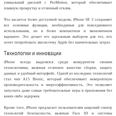
уникальный дисплей с ProMotion, который обеспечивает
плавную прокрутку и отличный отклик.
Что касается более доступной модели, iPhone SE 3 сохраняет
все основные функции, необходимые для повседневного
использования, но в более компактном и экономичном
варианте. Это делает его идеальным выбором для тех, кто
хочет попробовать экосистему Apple без значительных затрат.
Технологии и инновации
iPhone всегда выделялся среди конкурентов своими
технологиями, включая отличное качество сборки, защиту
данных и удобный интерфейс. Одной из последних технологий
стал чип A15 Bionic, который обеспечивает невероятную
производительность и энергоэффективность. Это позволяет
запускать даже самые требовательные игры и приложения без
каких-либо задержек.
Кроме того, iPhone предлагает пользователям широкий спектр
технологий безопасности, включая Face ID и системы