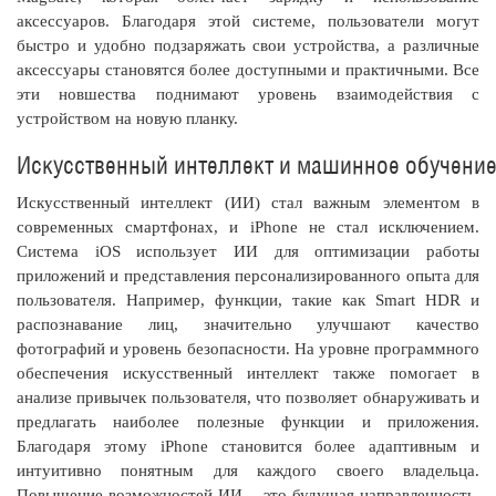
аксессуаров. Благодаря этой системе, пользователи могут
быстро и удобно подзаряжать свои устройства, а различные
аксессуары становятся более доступными и практичными. Все
эти новшества поднимают уровень взаимодействия с
устройством на новую планку.
Искусственный интеллект и машинное обучени
Искусственный интеллект (ИИ) стал важным элементом в
современных смартфонах, и iPhone не стал исключением.
Система iOS использует ИИ для оптимизации работы
приложений и представления персонализированного опыта для
пользователя. Например, функции, такие как Smart HDR и
распознавание лиц, значительно улучшают качество
фотографий и уровень безопасности. На уровне программного
обеспечения искусственный интеллект также помогает в
анализе привычек пользователя, что позволяет обнаруживать и
предлагать наиболее полезные функции и приложения.
Благодаря этому iPhone становится более адаптивным и
интуитивно понятным для каждого своего владельца.
Повышение возможностей ИИ – это будущая направленность,