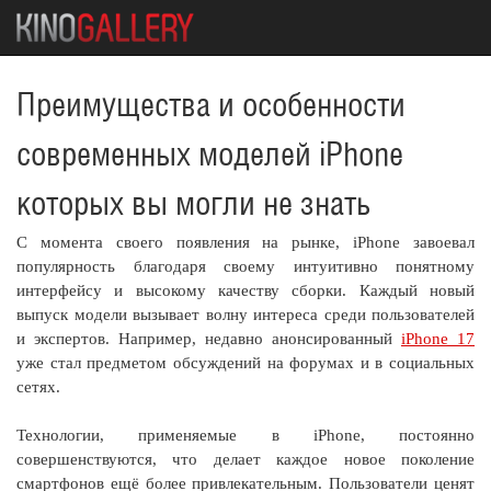
Преимущества и особенности
современных моделей iPhone
которых вы могли не знать
С момента своего появления на рынке, iPhone завоевал
популярность благодаря своему интуитивно понятному
интерфейсу и высокому качеству сборки. Каждый новый
выпуск модели вызывает волну интереса среди пользователей
и экспертов. Например, недавно анонсированный
iPhone 17
уже стал предметом обсуждений на форумах и в социальных
сетях.
Технологии, применяемые в iPhone, постоянно
совершенствуются, что делает каждое новое поколение
смартфонов ещё более привлекательным. Пользователи ценят