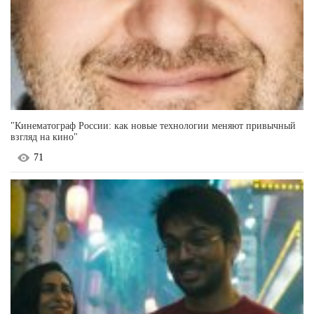
"Кинематограф России: как новые технологии меняют привычный
взгляд на кино"
71