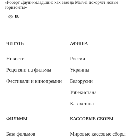
«Роберт Дауни-младший: как звезда Marvel покоряет новые
горизонты»
80
ЧИТАТЬ
АФИША
Новости
России
Рецензии на фильмы
Украины
Фестивали и кинопремии
Белорусии
Узбекистана
Казахстана
ФИЛЬМЫ
КАССОВЫЕ СБОРЫ
База фильмов
Мировые кассовые сборы