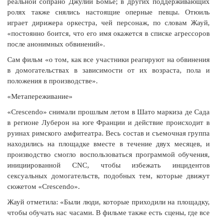
реальной сопрано Джулии Бомье; в других поддерживающих
ролях также снялись настоящие оперные певцы. Отюиль
играет дирижера оркестра, чей персонаж, по словам Жауй,
«постоянно боится, что его имя окажется в списке агрессоров
после анонимных обвинений».
Сам фильм «о том, как все участники реагируют на обвинения
в домогательствах в зависимости от их возраста, пола и
положения в производстве».
«Метапереживание»
«Crescendo» снимали прошлым летом в Шато маркиза де Сада
в регионе Луберон на юге Франции и действие происходит в
руинах римского амфитеатра. Весь состав и съемочная группа
находились на площадке вместе в течение двух месяцев, и
производство смогло воспользоваться программой обучения,
инициированной CNC, чтобы избежать инцидентов
сексуальных домогательств, подобных тем, которые движут
сюжетом «Crescendo».
Жауй отметила: «Были люди, которые приходили на площадку,
чтобы обучать нас часами. В фильме также есть сцены, где все