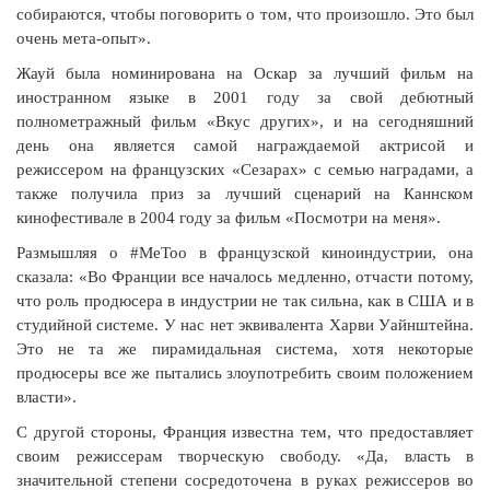
собираются, чтобы поговорить о том, что произошло. Это был
очень мета-опыт».
Жауй была номинирована на Оскар за лучший фильм на
иностранном языке в 2001 году за свой дебютный
полнометражный фильм «Вкус других», и на сегодняшний
день она является самой награждаемой актрисой и
режиссером на французских «Сезарах» с семью наградами, а
также получила приз за лучший сценарий на Каннском
кинофестивале в 2004 году за фильм «Посмотри на меня».
Размышляя о #MeToo в французской киноиндустрии, она
сказала: «Во Франции все началось медленно, отчасти потому,
что роль продюсера в индустрии не так сильна, как в США и в
студийной системе. У нас нет эквивалента Харви Уайнштейна.
Это не та же пирамидальная система, хотя некоторые
продюсеры все же пытались злоупотребить своим положением
власти».
С другой стороны, Франция известна тем, что предоставляет
своим режиссерам творческую свободу. «Да, власть в
значительной степени сосредоточена в руках режиссеров во