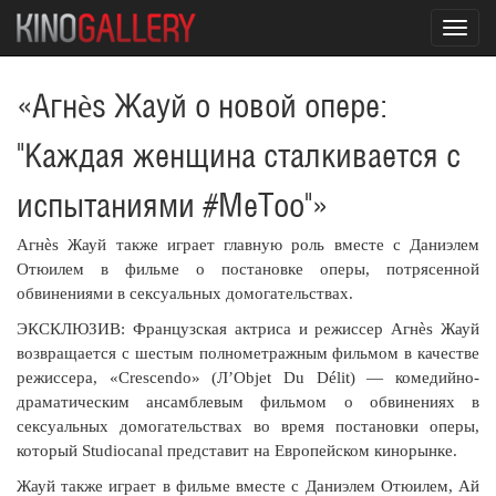
Toggl
navig
«Агнès Жауй о новой опере:
"Каждая женщина сталкивается с
испытаниями #MeToo"»
Агнès Жауй также играет главную роль вместе с Даниэлем
Отюилем в фильме о постановке оперы, потрясенной
обвинениями в сексуальных домогательствах.
ЭКСКЛЮЗИВ: Французская актриса и режиссер Агнès Жауй
возвращается с шестым полнометражным фильмом в качестве
режиссера, «Crescendo» (Л’Objet Du Délit) — комедийно-
драматическим ансамблевым фильмом о обвинениях в
сексуальных домогательствах во время постановки оперы,
который Studiocanal представит на Европейском кинорынке.
Жауй также играет в фильме вместе с Даниэлем Отюилем, Ай