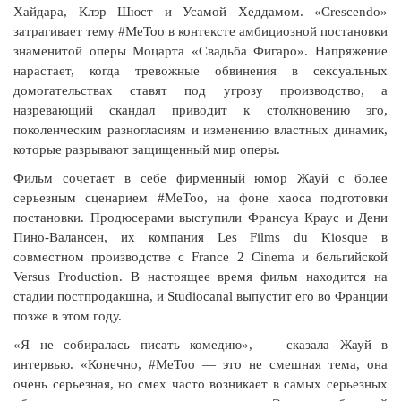
Хайдара, Клэр Шюст и Усамой Хеддамом. «Crescendo»
затрагивает тему #MeToo в контексте амбициозной постановки
знаменитой оперы Моцарта «Свадьба Фигаро». Напряжение
нарастает, когда тревожные обвинения в сексуальных
домогательствах ставят под угрозу производство, а
назревающий скандал приводит к столкновению эго,
поколенческим разногласиям и изменению властных динамик,
которые разрывают защищенный мир оперы.
Фильм сочетает в себе фирменный юмор Жауй с более
серьезным сценарием #MeToo, на фоне хаоса подготовки
постановки. Продюсерами выступили Франсуа Краус и Дени
Пино-Валансен, их компания Les Films du Kiosque в
совместном производстве с France 2 Cinema и бельгийской
Versus Production. В настоящее время фильм находится на
стадии постпродакшна, и Studiocanal выпустит его во Франции
позже в этом году.
«Я не собиралась писать комедию», — сказала Жауй в
интервью. «Конечно, #MeToo — это не смешная тема, она
очень серьезная, но смех часто возникает в самых серьезных