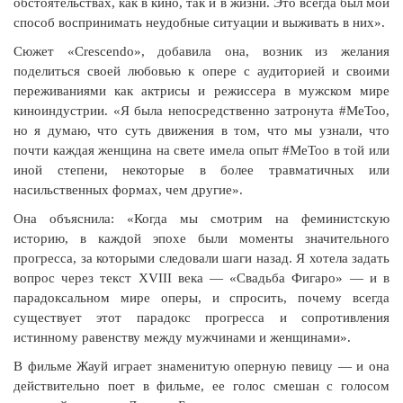
обстоятельствах, как в кино, так и в жизни. Это всегда был мой
способ воспринимать неудобные ситуации и выживать в них».
Сюжет «Crescendo», добавила она, возник из желания
поделиться своей любовью к опере с аудиторией и своими
переживаниями как актрисы и режиссера в мужском мире
киноиндустрии. «Я была непосредственно затронута #MeToo,
но я думаю, что суть движения в том, что мы узнали, что
почти каждая женщина на свете имела опыт #MeToo в той или
иной степени, некоторые в более травматичных или
насильственных формах, чем другие».
Она объяснила: «Когда мы смотрим на феминистскую
историю, в каждой эпохе были моменты значительного
прогресса, за которыми следовали шаги назад. Я хотела задать
вопрос через текст XVIII века — «Свадьба Фигаро» — и в
парадоксальном мире оперы, и спросить, почему всегда
существует этот парадокс прогресса и сопротивления
истинному равенству между мужчинами и женщинами».
В фильме Жауй играет знаменитую оперную певицу — и она
действительно поет в фильме, ее голос смешан с голосом