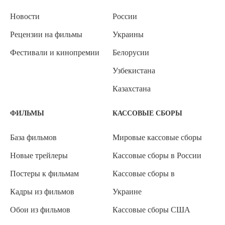
Новости
России
Рецензии на фильмы
Украины
Фестивали и кинопремии
Белорусии
Узбекистана
Казахстана
ФИЛЬМЫ
КАССОВЫЕ СБОРЫ
База фильмов
Мировые кассовые сборы
Новые трейлеры
Кассовые сборы в России
Постеры к фильмам
Кассовые сборы в
Кадры из фильмов
Украине
Обои из фильмов
Кассовые сборы США