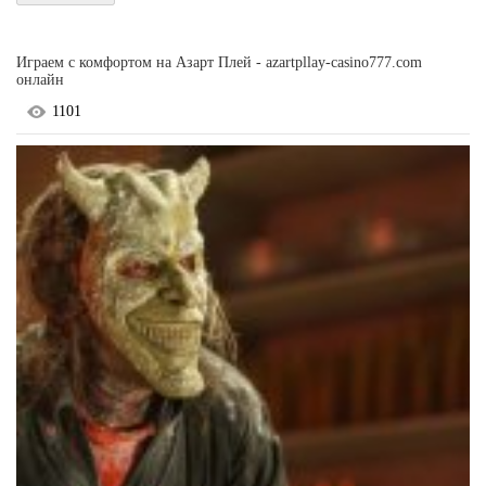
Играем с комфортом на Азарт Плей - azartpllay-casino777.com
онлайн
1101