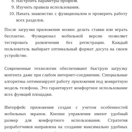
Настроить параметры профиля.
Изучить правила использования.
Начать знакомство с функционалом и проверить работу
всех разделов.
После загрузки приложения можно делать ставки или играть
бесплатно. Функционал мобильной версии позволяет
тестировать развлечения без регистрации. Каждый
пользователь выбирает оптимальный формат досуга на своем
устройстве.
Современные технологии обеспечивают быструю загрузку
контента даже при слабом интернет-соединении. Специальные
алгоритмы оптимизируют работу приложения под конкретную
модель телефона. Это гарантирует комфортное использование
всех функций площадки.
Интерфейс приложения создан с учетом особенностей
мобильных экранов. Кнопки управления имеют удобный
размер для комфортного использования. Стратегия
разработчиков направлена на создание максимально удобных