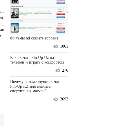
ьца
ец,
ы,
ими
м:
Фильмы hd скачать торрент
1061
Как скачать Pin Up Uz на
телефон и играть с комфортом
276
Почему рекомендуют скачать
Pin-Up KZ для анализа
спортивных матчей?
2692