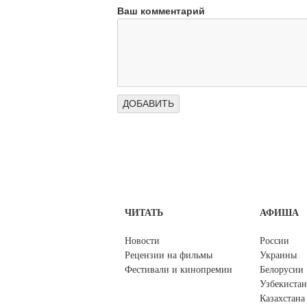
Ваш комментарий
ЧИТАТЬ
АФИША
Новости
России
Рецензии на фильмы
Украины
Фестивали и кинопремии
Белорусии
Узбекистан
Казахстана