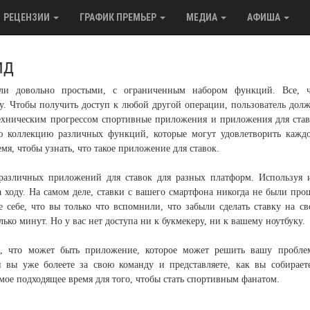
РЕЦЕНЗИИ
ГРАФИК ПРЕМЬЕР
МЕДИА
АФИША
ид
ли довольно простыми, с ограниченным набором функций. Все, ч
вку. Чтобы получить доступ к любой другой операции, пользователь дол
техническим прогрессом спортивные приложения и приложения для ста
 коллекцию различных функций, которые могут удовлетворить кажд
емя, чтобы узнать, что такое приложение для ставок.
различных приложений для ставок для разных платформ. Используя 
а ходу. На самом деле, ставки с вашего смартфона никогда не были про
е себе, что вы только что вспомнили, что забыли сделать ставку на с
ько минут. Но у вас нет доступа ни к букмекеру, ни к вашему ноутбуку.
я, что может быть приложение, которое может решить вашу пробле
 вы уже болеете за свою команду и представляете, как вы собирает
амое подходящее время для того, чтобы стать спортивным фанатом.