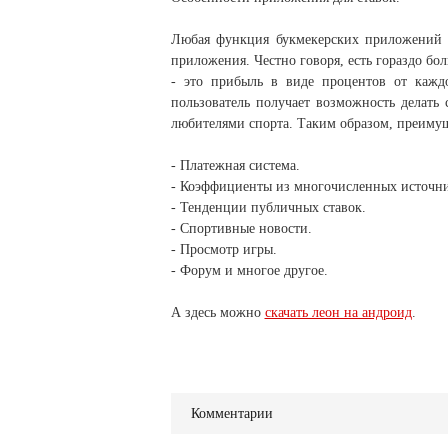
Любая функция букмекерских приложений м
приложения. Честно говоря, есть гораздо бол
- это прибыль в виде процентов от кажд
пользователь получает возможность делать 
любителями спорта. Таким образом, преиму
- Платежная система.
- Коэффициенты из многочисленных источни
- Тенденции публичных ставок.
- Спортивные новости.
- Просмотр игры.
- Форум и многое другое.
А здесь можно
скачать леон на андроид
.
Комментарии