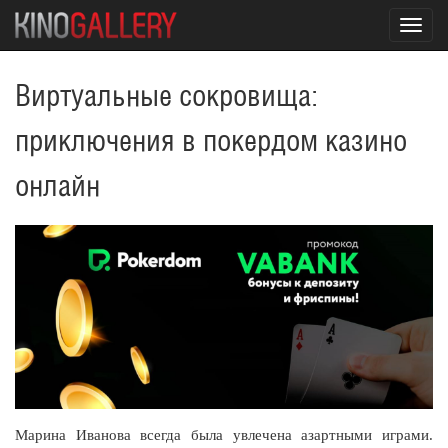
Toggl
navig
Виртуальные сокровища:
приключения в покердом казино
онлайн
Марина Иванова всегда была увлечена азартными играми.