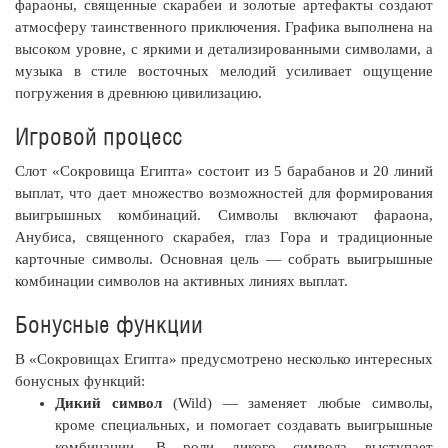
фараоны, священные скарабеи и золотые артефакты создают
атмосферу таинственного приключения. Графика выполнена на
высоком уровне, с яркими и детализированными символами, а
музыка в стиле восточных мелодий усиливает ощущение
погружения в древнюю цивилизацию.
Игровой процесс
Слот «Сокровища Египта» состоит из 5 барабанов и 20 линий
выплат, что дает множество возможностей для формирования
выигрышных комбинаций. Символы включают фараона,
Анубиса, священного скарабея, глаз Гора и традиционные
карточные символы. Основная цель — собрать выигрышные
комбинации символов на активных линиях выплат.
Бонусные функции
В «Сокровищах Египта» предусмотрено несколько интересных
бонусных функций:
Дикий символ
(Wild) — заменяет любые символы,
кроме специальных, и помогает создавать выигрышные
комбинации. В роли дикого символа выступает