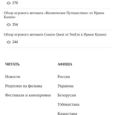
270
Обзор игрового автомата «Космическое Путешествие» от Ирвин
Казино
354
Обзор игрового автомата Gonzos Quest от NetEnt в Ирвин Казино
244
ЧИТАТЬ
АФИША
Новости
России
Рецензии на фильмы
Украины
Фестивали и кинопремии
Белорусии
Узбекистана
Казахстана