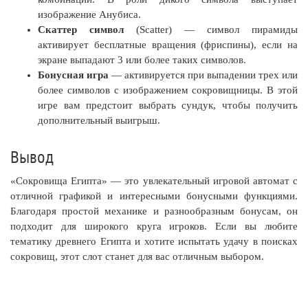
изображение Анубиса.
Скаттер символ
(Scatter) — символ пирамиды
активирует бесплатные вращения (фриспины), если на
экране выпадают 3 или более таких символов.
Бонусная игра
— активируется при выпадении трех или
более символов с изображением сокровищницы. В этой
игре вам предстоит выбрать сундук, чтобы получить
дополнительный выигрыш.
Вывод
«Сокровища Египта» — это увлекательный игровой автомат с
отличной графикой и интересными бонусными функциями.
Благодаря простой механике и разнообразным бонусам, он
подходит для широкого круга игроков. Если вы любите
тематику древнего Египта и хотите испытать удачу в поисках
сокровищ, этот слот станет для вас отличным выбором.