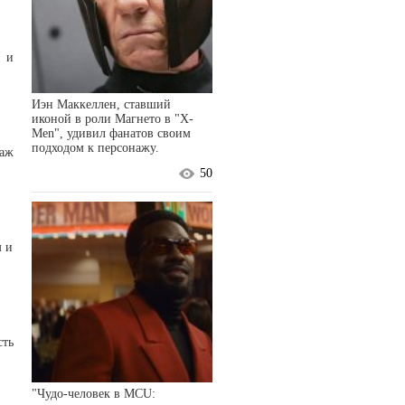
ь и
Иэн Маккеллен, ставший
иконой в роли Магнето в "X-
Men", удивил фанатов своим
подходом к персонажу.
таж
50
м и
сть
"Чудо-человек в MCU: