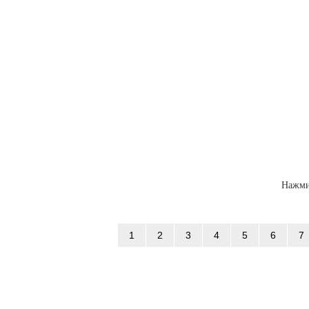
Нажми
1
2
3
4
5
6
7