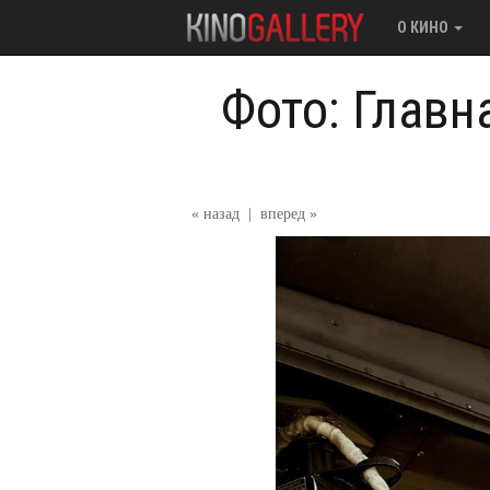
О КИНО
Фото: Главн
« назад
|
вперед »