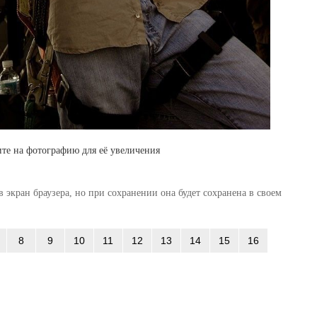
те на фотографию для её увеличения
 экран браузера, но при сохранении она будет сохранена в своем
8
9
10
11
12
13
14
15
16