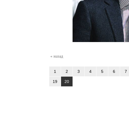
« назад
1
2
3
4
5
6
7
19
20