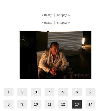
« назад
|
вперед »
« назад
|
вперед »
1
2
3
4
5
6
7
8
9
10
11
12
13
14