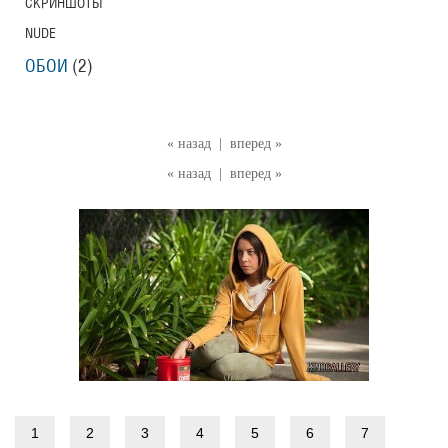
СКРИНШОТЫ
NUDE
ОБОИ
(2)
« назад
|
вперед »
« назад
|
вперед »
1
2
3
4
5
6
7