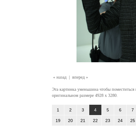
« назад
|
вперед »
Эта картинка уменьшина чтобы поместиться в
оригинальном размере 4928 x 3280.
1
2
3
4
5
6
7
19
20
21
22
23
24
25