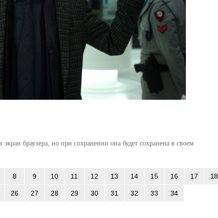
 экран браузера, но при сохранении она будет сохранена в своем
8
9
10
11
12
13
14
15
16
17
18
26
27
28
29
30
31
32
33
34