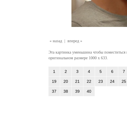
« назад
|
вперед »
Эта картинка уменьшина чтобы поместиться в
оригинальном размере 1000 x 633.
1
2
3
4
5
6
7
19
20
21
22
23
24
25
37
38
39
40