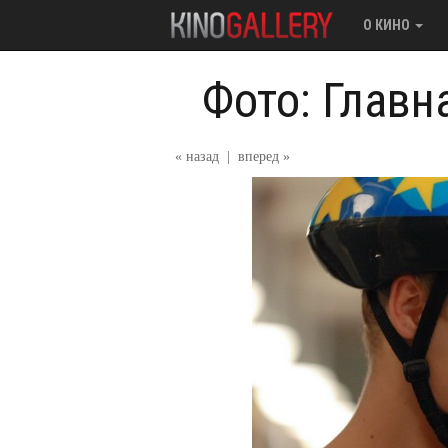
О КИНО
Фото: Главн
« назад
|
вперед »