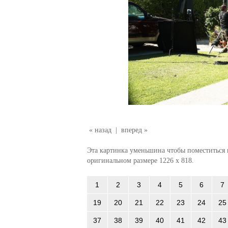
« назад
|
вперед »
Эта картинка уменьшина чтобы поместиться в
оригинальном размере 1226 x 818.
1
2
3
4
5
6
7
19
20
21
22
23
24
25
37
38
39
40
41
42
43