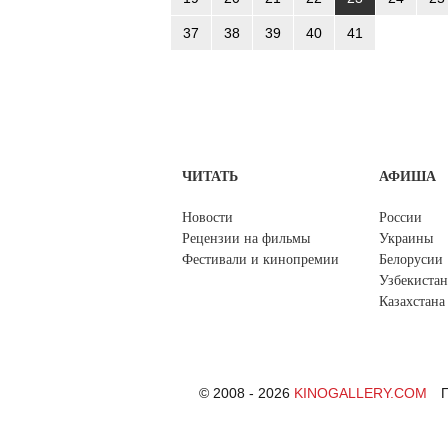
37
38
39
40
41
ЧИТАТЬ
АФИША
Новости
России
Рецензии на фильмы
Украины
Фестивали и кинопремии
Белорусии
Узбекистан
Казахстана
© 2008 - 2026
KINOGALLERY.COM
П