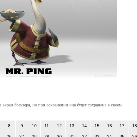
 экран браузера, но при сохранении она будет сохранена в своем
8
9
10
11
12
13
14
15
16
17
18
26
27
28
29
30
31
32
33
34
35
36