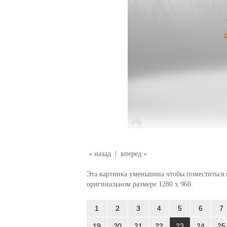
« назад
|
вперед »
Эта картинка уменьшина чтобы поместиться в
оригинальном размере 1280 x 960.
1
2
3
4
5
6
7
19
20
21
22
23
24
25