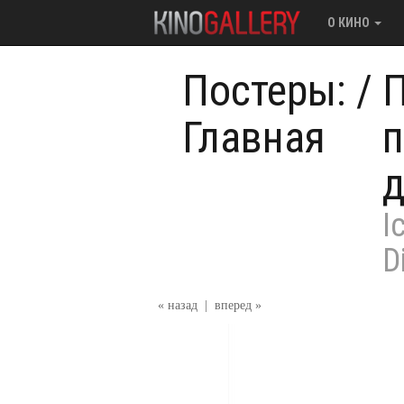
О КИНО
Постеры:
/
П
Главная
п
д
I
D
« назад
|
вперед »