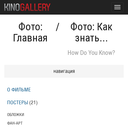
Toggl
navig
Фото:
/
Фото: Как
Главная
знать...
How Do You Know?
навигация
О ФИЛЬМЕ
ПОСТЕРЫ
(21)
ОБЛОЖКИ
ФАН-АРТ