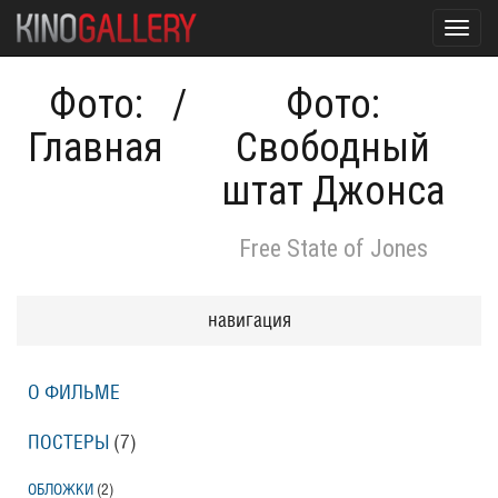
Toggl
navig
Фото:
/
Фото:
Главная
Свободный
штат Джонса
Free State of Jones
навигация
О ФИЛЬМЕ
ПОСТЕРЫ
(7)
ОБЛОЖКИ
(2)