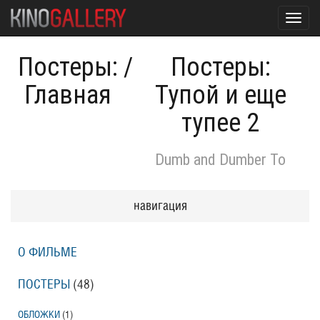
Toggl
navig
Постеры:
/
Постеры:
Главная
Тупой и еще
тупее 2
Dumb and Dumber To
навигация
О ФИЛЬМЕ
ПОСТЕРЫ
(48)
ОБЛОЖКИ
(1)