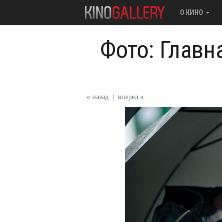
О КИНО
Фото: Главн
« назад
|
вперед »