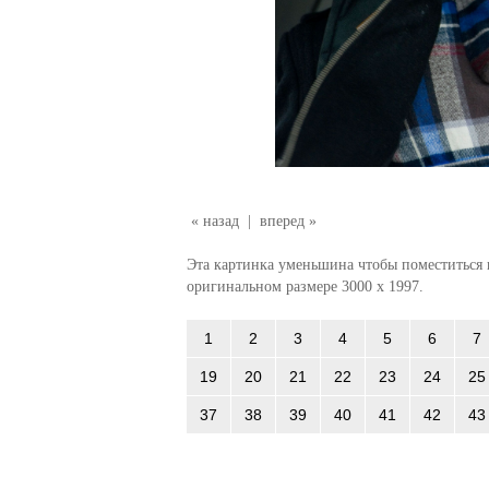
« назад
|
вперед »
Эта картинка уменьшина чтобы поместиться в
оригинальном размере 3000 x 1997.
1
2
3
4
5
6
7
19
20
21
22
23
24
25
37
38
39
40
41
42
43