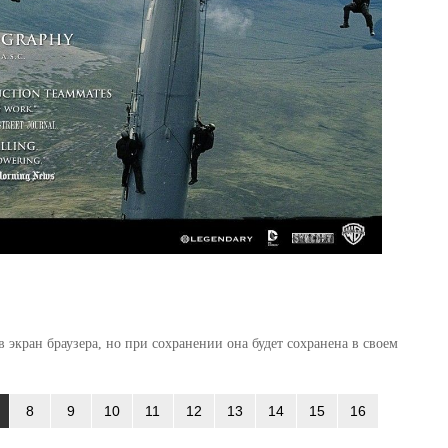
 экран браузера, но при сохранении она будет сохранена в своем
8
9
10
11
12
13
14
15
16