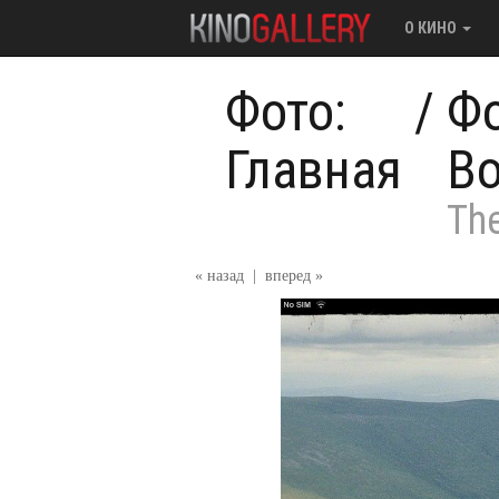
О КИНО
Фото:
/
Фо
Главная
В
The
« назад
|
вперед »