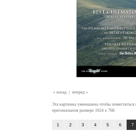
« назад
|
вперед »
Эта картинка уменьшина чтобы поместиться в
оригинальном размере 1024 x 768.
1
2
3
4
5
6
7