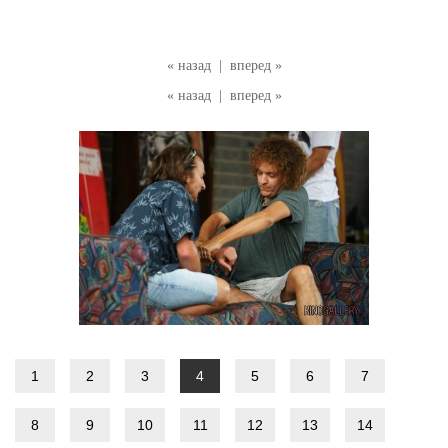
« назад
|
вперед »
« назад
|
вперед »
1
2
3
4
5
6
7
8
9
10
11
12
13
14