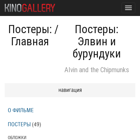
Toggl
navig
Постеры:
/
Постеры:
Главная
Элвин и
бурундуки
Alvin and the Chipmunks
навигация
О ФИЛЬМЕ
ПОСТЕРЫ
(49)
ОБЛОЖКИ