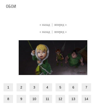
ОБОИ
« назад
|
вперед »
« назад
|
вперед »
1
2
3
4
5
6
7
8
9
10
11
12
13
14